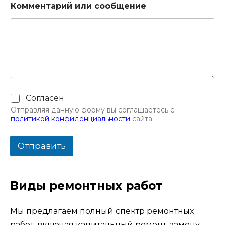
Комментарий или сообщение
Ч
Согласен
е
Отправляя данную форму вы соглашаетесь с
к
политикой конфиденциальности
сайта
б
о
к
Отправить
с
ы
*
Виды ремонтных работ
Мы предлагаем полный спектр ремонтных
работ, включая капитальный ремонт, замену