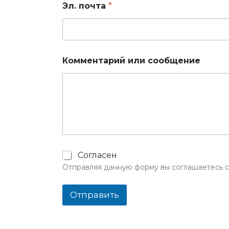
Эл. почта
*
Комментарий или сообщение
Ч
Согласен
е
Отправляя данную форму вы соглашаетесь 
к
б
о
Отправить
к
с
ы